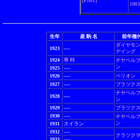
[F16-c]
190
生年
産 駒 名
前年種
ダイヤモ
1923
----
デイング
1924
華 時
チヤペル
ン
1925
----
1926
----
ペリオン
1927
----
ブラツク
チヤペル
1928
----
ン
1929
----
ブラツク
1930
----
チヤペル
ン
1931
スイラン
1932
----
クラツク
1933
----