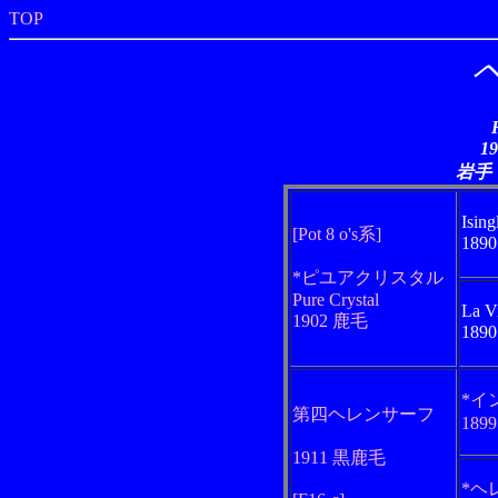
TOP
1
岩手
Ising
[Pot 8 o's系]
189
*ピユアクリスタル
Pure Crystal
La V
1902 鹿毛
189
*イ
第四ヘレンサーフ
189
1911 黒鹿毛
*ヘ