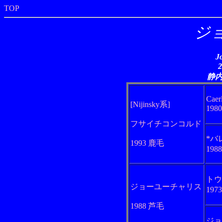
TOP
ジ
J
静
Caer
[Nijinsky系]
198
フサイチコンコルド
*バ
1993 鹿毛
198
トウ
ジョーユーチャリス
197
1988 芦毛
ジョ