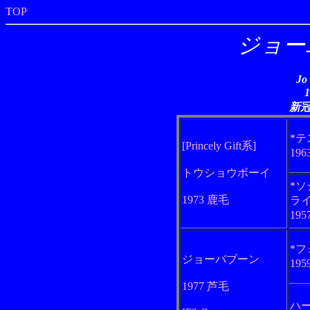
TOP
ジョー
Jo
新
*
[Princely Gift系]
19
トウショウボーイ
*
1973 鹿毛
ラ
19
*
ジョーバブーン
19
1977 芦毛
ハ