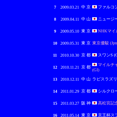
中 京
ファルコンS 
7
2009.03.21
中 山
ニュージーラ
8
2009.04.11
東 京
NHKマイルC
9
2009.05.10
東 京
東京優駿 (JpnI
10
2009.05.31
京 都
スワンS (G
11
2010.10.30
マイルチ
京 都
12
2010.11.21
(GI)
中 山
ラピスラズリ
13
2010.12.11
京 都
シルクロードS
14
2011.01.29
阪 神
高松宮記念 
15
2011.03.27
東 京
京王杯スプリ
16
2011.05.14