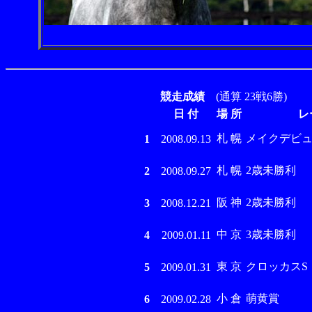
競走成績
(通算 23戦6勝)
日 付
場 所
レ
札 幌
メイクデビ
1
2008.09.13
札 幌
2歳未勝利
2
2008.09.27
阪 神
2歳未勝利
3
2008.12.21
中 京
3歳未勝利
4
2009.01.11
東 京
クロッカスS
5
2009.01.31
小 倉
萌黄賞
6
2009.02.28