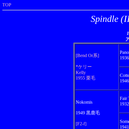
TOP
Spindle
Pano
[Bend Or系]
193
*ケリー
Kelly
Cott
1955 栗毛
194
Fair 
Nokomis
193
1949 黒鹿毛
Some
[F2-f]
194