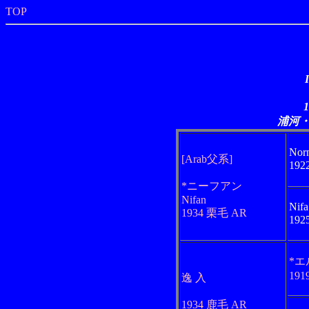
TOP
浦河
Nor
[Arab父系]
192
*ニーフアン
Nifan
Nifa
1934 栗毛 AR
192
*
191
逸 入
1934 鹿毛 AR