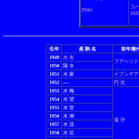
コ
[Ntb]
192
生年
産 駒 名
前年種
1949
水 友
フアヘツド
1950
陽 水
1951
水 家
イブンヂア
1952
----
円 光
1953
水 梅
1954
水 望
1955
水 堂
1956
水 潮
遠 汐
1957
水 流
1958
水 近