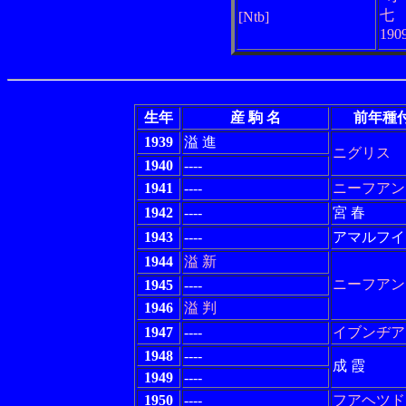
七
[Ntb]
190
生年
産 駒 名
前年種
1939
溢 進
ニグリス
1940
----
1941
----
ニーフアン
1942
----
宮 春
1943
----
アマルフイ
1944
溢 新
ニーフアン
1945
----
1946
溢 判
1947
----
イブンヂア
1948
----
成 霞
1949
----
1950
----
フアヘツド