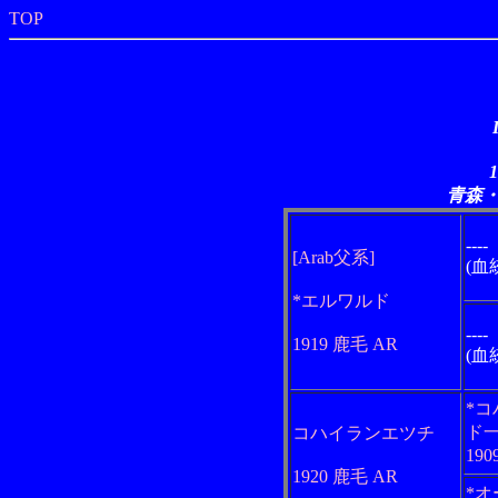
TOP
青森
----
[Arab父系]
(血
*エルワルド
----
1919 鹿毛 AR
(血
*
ド
コハイランエツチ
190
1920 鹿毛 AR
*