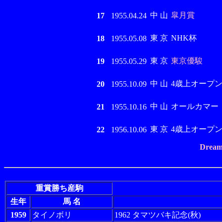
中 山
皐月賞
17
1955.04.24
東 京
NHK杯
18
1955.05.08
東 京
東京優駿
19
1955.05.29
中 山
4歳上オープ
20
1955.10.09
中 山
オールカマー
21
1955.10.16
東 京
4歳上オープ
22
1956.10.06
Dream
重賞勝ち産駒
生年
馬 名
1959
タイノボリ
1962 タマツバキ記念(秋)