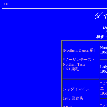
TOP
ダ
Dy
早来
Nort
[Northern Dancer系]
19
*ノーザンテースト
Northern Taste
Lady
1971 栗毛
19
*
エ
シャダイマイン
19
1973 黒鹿毛
*