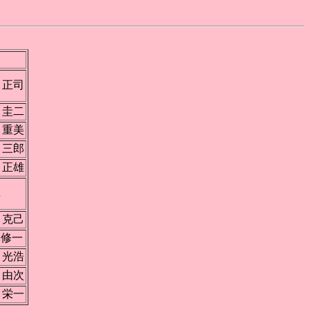
 正司
 圭二
 重美
 三郎
 正雄
間
亨
 克己
木修一
 光浩
 由次
 栄一