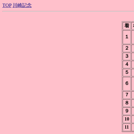
TOP
川崎記念
着
１
２
３
４
５
６
７
８
９
10
11