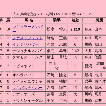
#
50 川崎記念(GI) 川崎 D2100m 11頭 2001. 1.26
枠
馬
馬 名
騎手
着差
所属
レギュラーメンバ
８
松永 幹夫
山本
10
2.12.9
JRA
ー
２
２
ファストフレンド
蛯名 正義
1/2
JRA
高市
４
４
インテリパワー
今野 忠成
６
川崎
秋山
７
８
ナショナルスパイ
桑島 孝春
2.1/2
大井
高橋
３
３
タマモストロング
横山 典弘
1/2
JRA
佐藤
向山
赤
６
７
エビスヤマト
２
新潟
牧
８
11
オペラハット
石崎 隆之
５
船橋
出川
６
６
メイセイユウシャ
佐藤 祐樹
７
岩手
佐々
７
９
マキバスナイパー
左海 誠二
1/2
船橋
岡林
５
５
アポテオーズ
的場 文男
大
川崎
高月
１
１
トウカンイーグル
甲斐 年光
大
川崎
武井