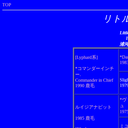
TOP
リト
Litt
浦
*Da
[Lyphard系]
19
*コマンダーインチ
ー.
Slig
Commander in Chief
19
1990 鹿毛
*
ュ
ルイジアナピット
19
1985 鹿毛
ミ