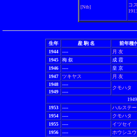
コ
[Ntb]
1913
生年
産 駒 名
前年種
1944
----
月 友
1945
梅 叙
成 霞
1946
----
皇 京
1947
ツキヤス
月 友
1948
----
クモハタ
1949
----
194
1953
----
ハルステー
1954
----
クモハタ
1955
----
イツセイ
1956
----
ホウシユウ