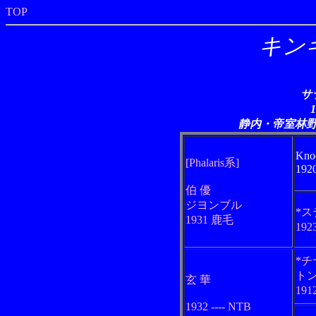
TOP
キン
サ
静内・帝室林
Kno
[Phalaris系]
19
伯 優
ジヨンブル
*
1931 鹿毛
19
*
ト
玄 華
19
1932 ---- NTB