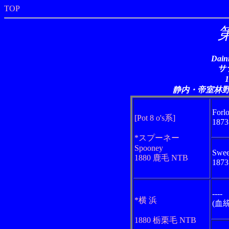
TOP
Dain
サ
静内・帝室林
Forl
[Pot 8 o's系]
187
*スプーネー
Spooney
Swee
1880 鹿毛 NTB
187
----
*横 浜
(血
1880 栃栗毛 NTB