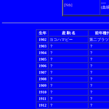
----
[Ntb]
(血
生年
産 駒 名
前年種
1902
ヨコハマビー
第二ブラツ
1903
？
？
1904
？
？
1905
？
？
1906
？
？
1907
？
？
1908
？
？
1909
？
？
1910
？
？
1911
？
？
1912
？
？