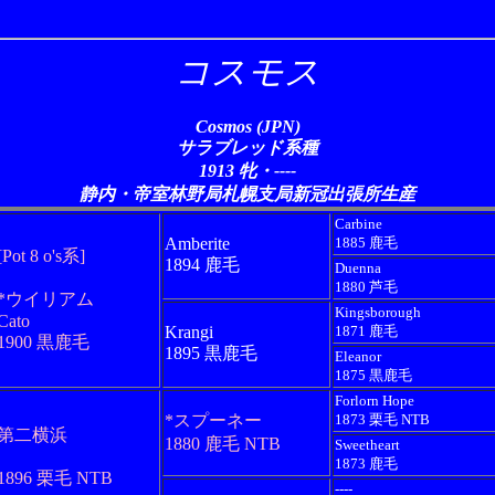
コスモス
Cosmos (JPN)
サラブレッド系種
1913 牝・----
静内・帝室林野局札幌支局新冠出張所生産
Carbine
Amberite
1885 鹿毛
[Pot 8 o's系]
1894 鹿毛
Duenna
1880 芦毛
*ウイリアム
Kingsborough
Cato
Krangi
1871 鹿毛
1900 黒鹿毛
1895 黒鹿毛
Eleanor
1875 黒鹿毛
Forlorn Hope
*スプーネー
1873 栗毛 NTB
第二横浜
1880 鹿毛 NTB
Sweetheart
1873 鹿毛
1896 栗毛 NTB
----