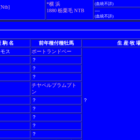
*横 浜
(血統不詳)
[Ntb]
1880 栃栗毛 NTB
----
(血統不詳)
 駒 名
前年種付種牡馬
生 産 牧 
スモス
ポートランドベー
？
？
？
チヤペルブラムプト
ン
？
？
？
？
？
？