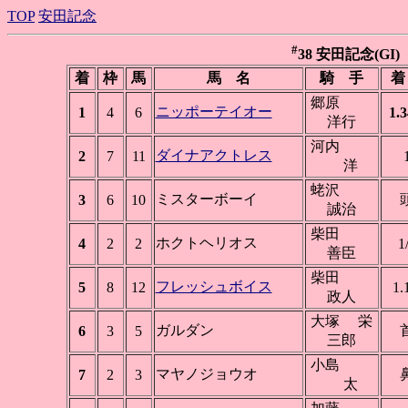
TOP
安田記念
#
38 安田記念(GI) 東
着
枠
馬
馬 名
騎 手
着
郷原
ニッポーテイオー
1
4
6
1.3
洋行
河内
ダイナアクトレス
2
7
11
洋
蛯沢
ミスターボーイ
3
6
10
誠治
柴田
ホクトヘリオス
4
2
2
1
善臣
柴田
フレッシュボイス
5
8
12
1.
政人
大塚 栄
ガルダン
6
3
5
三郎
小島
マヤノジョウオ
7
2
3
太