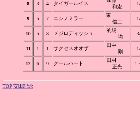
加藤
タイガールイス
8
3
4
1
和宏
東
ニシノミラー
9
5
7
1
信二
的場
メジロディッシュ
10
5
8
3
均
田中
サクセスオオザ
11
1
1
1
剛
田村
クールハート
12
6
9
1.
正光
TOP
安田記念