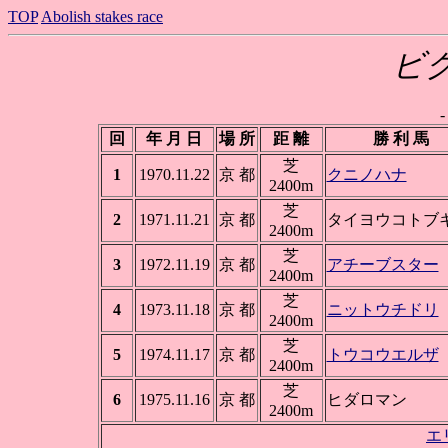
TOP
Abolish stakes race
ビ
回
年 月 日
場 所
距 離
勝 利 馬
芝
1
1970.11.22
京 都
クニノハナ
2400m
芝
2
1971.11.21
京 都
タイヨウコトブ
2400m
芝
3
1972.11.19
京 都
アチーブスター
2400m
芝
4
1973.11.18
京 都
ニットウチドリ
2400m
芝
5
1974.11.17
京 都
トウコウエルザ
2400m
芝
6
1975.11.16
京 都
ヒダロマン
2400m
エ