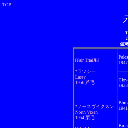
TOP
T
浦
Pales
[Fair Trial系]
194
*ラツシー
Lassy
Clov
1956 芦毛
193
Borea
*ノースヴイクスン
194
North Vixen
1954 栗毛
Bron