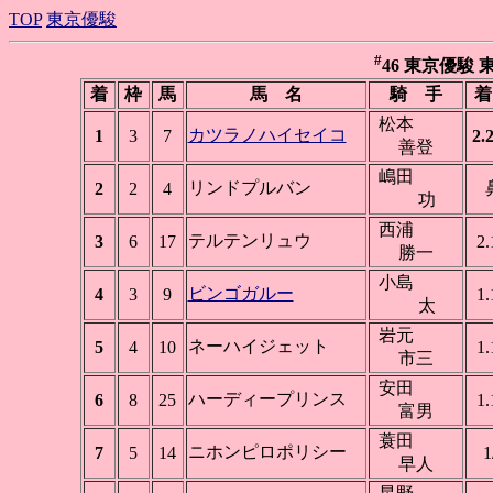
TOP
東京優駿
#
46 東京優駿 東京 
着
枠
馬
馬 名
騎 手
着
松本
カツラノハイセイコ
1
3
7
2.
善登
嶋田
リンドプルバン
2
2
4
功
西浦
テルテンリュウ
3
6
17
2.
勝一
小島
ビンゴガルー
4
3
9
1.
太
岩元
ネーハイジェット
5
4
10
1.
市三
安田
ハーディープリンス
6
8
25
1.
富男
蓑田
ニホンピロポリシー
7
5
14
1
早人