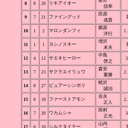
星野
リキアイオー
8
8
26
信幸
田原
ファイングッド
9
7
21
成貴
郷原
マロンダンフィ
10
1
2
1.
洋行
増沢
ヨシノスキー
11
1
1
末夫
中島
サエキヒーロー
12
4
12
3
啓之
森安
サクラエイリュウ
13
7
23
2.
重勝
蛯沢
ピュアーシンボリ
14
8
27
誠治
吉永
ファーストアモン
15
6
18
2.
正人
田村
ワカムシャ
16
7
20
3
正光
山内
シルクタイテー
17
6
16