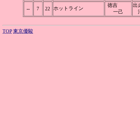
徳吉
出
ホットライン
--
7
22
一己
TOP
東京優駿