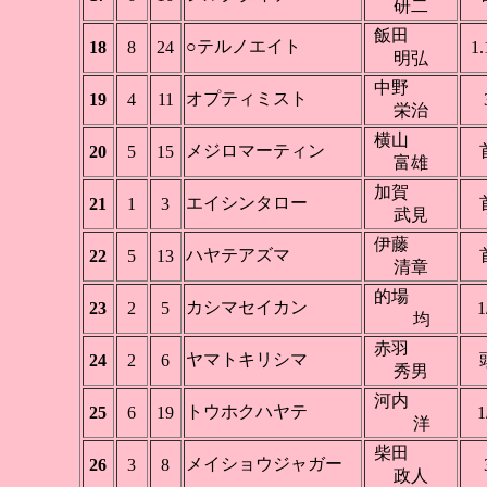
研二
飯田
○テルノエイト
18
8
24
1.
明弘
中野
オプティミスト
19
4
11
栄治
横山
メジロマーティン
20
5
15
富雄
加賀
エイシンタロー
21
1
3
武見
伊藤
ハヤテアズマ
22
5
13
清章
的場
カシマセイカン
23
2
5
1
均
赤羽
ヤマトキリシマ
24
2
6
秀男
河内
トウホクハヤテ
25
6
19
1
洋
柴田
メイショウジャガー
26
3
8
政人