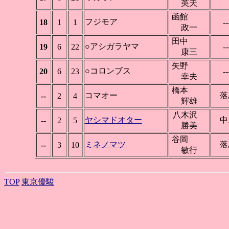
英夫
函館
フジモア
18
1
1
--
政一
田中
○アシガラヤマ
19
6
22
--
康三
矢野
○コロンブス
20
6
23
--
幸夫
橋本
コマオー
落
--
2
4
輝雄
八木沢
ヤシマドオター
中
--
2
5
勝美
谷岡
ミネノマツ
落
--
3
10
敏行
TOP
東京優駿