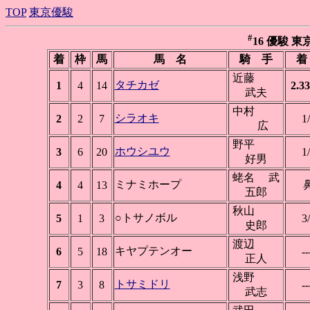
TOP
東京優駿
#
16 優駿 東京 
着
枠
馬
馬 名
騎 手
着
近藤
タチカゼ
1
4
14
2.33
武夫
中村
シラオキ
2
2
7
1
広
野平
ホウシユウ
3
6
20
1
好男
蛯名 武
ミナミホープ
4
4
13
五郎
秋山
○トサノボル
5
1
3
3
史郎
渡辺
キヤプテンオー
6
5
18
--
正人
浅野
トサミドリ
7
3
8
--
武志