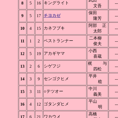
武田
キングライト
8
5
16
--
文吾
保田
チヨカゼ
9
5
17
--
隆芳
阿部 正
カネフブキ
10
4
15
--
太郎
二本柳
ベストランナー
11
1
2
--
俊夫
小西
アカギヤマ
12
5
19
--
喜蔵
梶 与
シゲフジ
13
2
6
--
四松
平井
センゴクヒメ
14
3
9
--
稔
中川
○テツオー
15
3
11
--
義美
平山
ゴタンダヒメ
16
4
12
--
明
高橋
ワカウメ
17
6
21
--