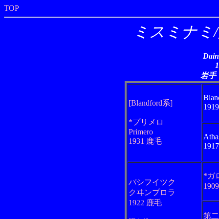
TOP
ミスミナミ
Dain
岩手
Blan
[Blandford系]
191
*プリメロ
Primero
Atha
1931 鹿毛
191
*ガ
パシフイツク
190
クヰンプロラ
1922 鹿毛
第二