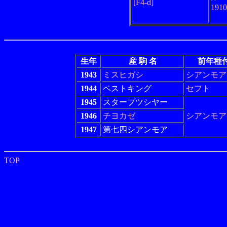
[F4-d]
191
生年
産 駒 名
前年種
1943
ミスヒガシ
シアンモア
1944
ベストキング
セフト
1945
スタープツシヤー
1946
チヨカゼ
シアンモア
1947
第七四シアンモア
TOP