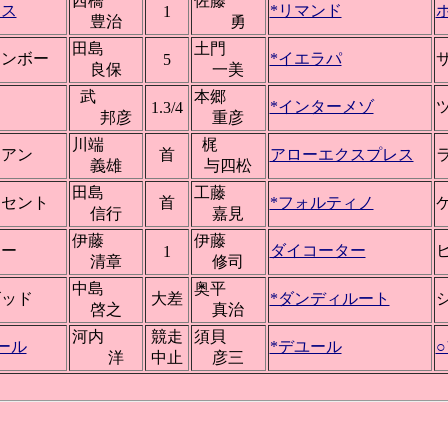
西橋
佐藤
ース
*リマンド
1
豊治
勇
田島
土門
インボー
*イエラパ
5
良保
一美
武
本郷
*インターメゾ
1.3/4
邦彦
重彦
川端
梶
ミアン
首
アローエクスプレス
義雄
与四松
田島
工藤
アセント
首
*フォルティノ
信行
嘉見
伊藤
伊藤
オー
ダイコーター
1
清章
修司
中島
奥平
ゴッド
大差
*ダンディルート
啓之
真治
河内
競走
須貝
ール
*デユール
洋
中止
彦三