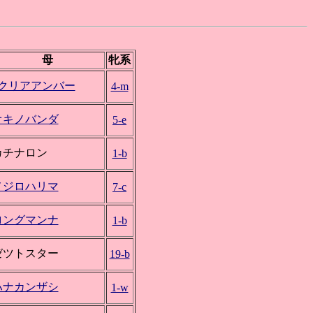
母
牝系
*クリアアンバー
4-m
オキノバンダ
5-e
カチナロン
1-b
メジロハリマ
7-c
ロングマンナ
1-b
ゼツトスター
19-b
ハナカンザシ
1-w