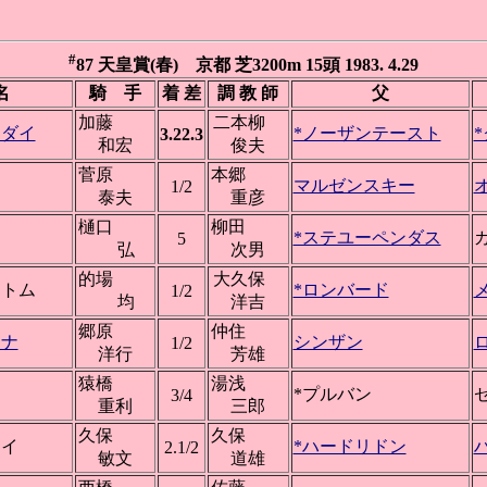
#
87 天皇賞(春) 京都 芝3200m 15頭 1983. 4.29
名
騎 手
着 差
調 教 師
父
加藤
二本柳
ャダイ
*ノーザンテースト
3.22.3
和宏
俊夫
菅原
本郷
マルゼンスキー
1/2
泰夫
重彦
樋口
柳田
*ステユーペンダス
5
弘
次男
的場
大久保
ントム
*ロンバード
1/2
均
洋吉
郷原
仲住
ンナ
シンザン
1/2
洋行
芳雄
猿橋
湯浅
ー
*プルバン
3/4
重利
三郎
久保
久保
ーイ
*ハードリドン
2.1/2
敏文
道雄