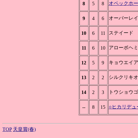
オペックホ
8
5
8
オーバーレ
9
4
6
ステイード
10
6
11
アローボヘ
11
6
10
キョウエイ
12
5
9
シルクリキ
13
2
2
トウショウ
14
2
3
○ヒカリデュ
--
8
15
TOP
天皇賞(春)