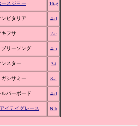
ホースジヨー
16-g
サンビタリア
4-d
ツキフサ
2-c
ラブリーソング
4-h
ケンスター
3-i
ヒガシサミー
8-a
シルバーボード
4-d
○アイテイグレース
Ntb