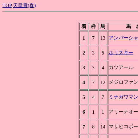
TOP
天皇賞(春)
着
枠
馬
馬 
アンバーシ
1
7
13
ホリスキー
2
3
5
カツアール
3
3
4
メジロファ
4
7
12
ミナガワマ
5
4
7
アリーナオ
6
1
1
マサヒコボ
7
8
14