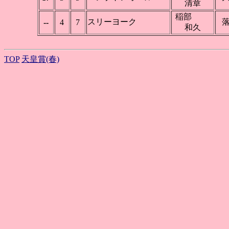
清章
稲部
スリーヨーク
--
4
7
和久
TOP
天皇賞(春)