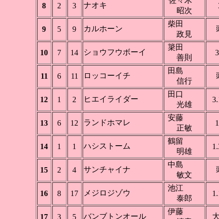
佐々木
ナオキ
8
2
3
昭次
柴田
カルホーン
9
5
9
政見
簗田
ショウフウボーイ
10
7
14
3
善則
田島
ロッコーイチ
11
6
11
信行
田口
ヒエイライダー
12
1
2
3.
光雄
安藤
ランドホマレ
13
6
12
1
正敏
鶴留
ハシストーム
14
1
1
1.
明雄
中島
サンチャイナ
15
2
4
敏文
池江
メジロジゾウ
16
8
17
1.
泰郎
伊藤
バンブトンオール
17
3
5