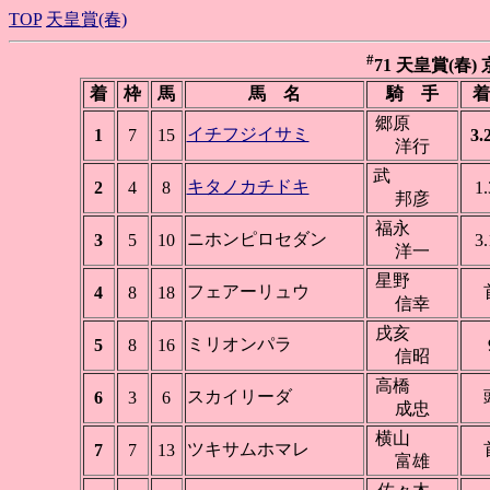
TOP
天皇賞(春)
#
71 天皇賞(春) 京
着
枠
馬
馬 名
騎 手
着
郷原
イチフジイサミ
1
7
15
3.
洋行
武
キタノカチドキ
2
4
8
1.
邦彦
福永
ニホンピロセダン
3
5
10
3.
洋一
星野
フェアーリュウ
4
8
18
信幸
戌亥
ミリオンパラ
5
8
16
信昭
高橋
スカイリーダ
6
3
6
成忠
横山
ツキサムホマレ
7
7
13
富雄