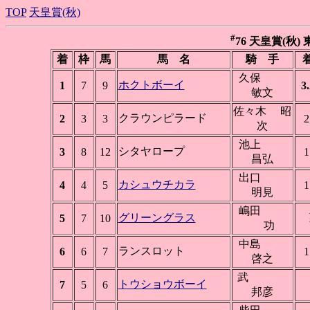
TOP
天皇賞(秋)
#
76 天皇賞(秋) 東
着
枠
馬
馬 名
騎 手
久保
ホクトボーイ
1
7
9
3
敏文
佐々木 昭
クラウンピラード
2
3
3
2
次
池上
シタヤロープ
3
8
12
1
昌弘
出口
カシュウチカラ
4
4
5
1
明見
嶋田
グリーングラス
5
7
10
功
中島
ランスロット
6
6
7
1
啓之
武
トウショウボーイ
7
5
6
邦彦