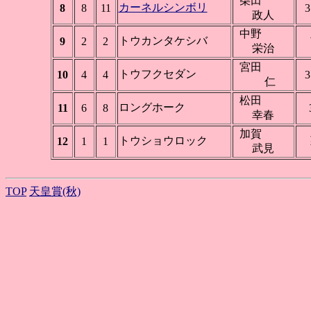
柴田
カーネルシンボリ
8
8
11
3
政人
中野
トウカンタケシバ
9
2
2
栄治
宮田
トウフクセダン
10
4
4
3
仁
松田
ロングホーク
11
6
8
幸春
加賀
トウショウロック
12
1
1
武見
TOP
天皇賞(秋)