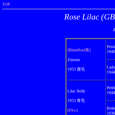
TOP
Rose Lila
Pers
[Blandford系]
194
Zimone
Lady
1953 鹿毛
194
Petit
Lilac Belle
194
1953 青毛
Bell
[F9-c]
193