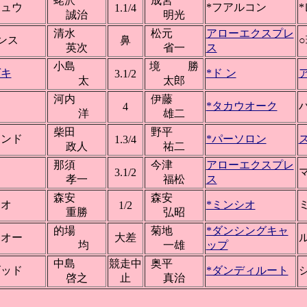
蛯沢
成宮
リュウ
*フアルコン
1.1/4
誠治
明光
清水
松元
アローエクスプレ
ンス
鼻
○
英次
省一
ス
小島
境 勝
ゲキ
*ド ン
3.1/2
太
太郎
河内
伊藤
*タカウオーク
4
洋
雄二
柴田
野平
レンド
*パーソロン
1.3/4
政人
祐二
那須
今津
アローエクスプレ
3.1/2
孝一
福松
ス
森安
森安
シオ
*ミンシオ
1/2
重勝
弘昭
的場
菊地
*ダンシングキャ
ーオー
大差
均
一雄
ップ
中島
競走中
奥平
ゴッド
*ダンディルート
啓之
止
真治