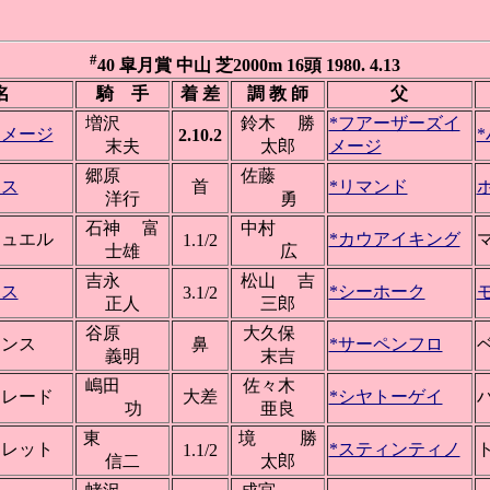
#
40 皐月賞 中山 芝2000m 16頭 1980. 4.13
名
騎 手
着 差
調 教 師
父
増沢
鈴木 勝
*フアーザーズイ
イメージ
2.10.2
末夫
太郎
メージ
郷原
佐藤
ース
首
*リマンド
洋行
勇
石神 富
中村
ジュエル
*カウアイキング
1.1/2
士雄
広
吉永
松山 吉
ンス
*シーホーク
3.1/2
正人
三郎
谷原
大久保
リンス
鼻
*サーペンフロ
義明
末吉
嶋田
佐々木
ャレード
大差
*シヤトーゲイ
功
亜良
東
境 勝
ャレット
*スティンティノ
1.1/2
信二
太郎