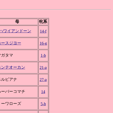
母
牝系
*ハワイアンドーン
14-f
ホースジヨー
16-g
マガタマ
1-b
モンテオーカン
21-a
ベルビアナ
27-a
ハーバーコマチ
14
トーワローズ
5-h