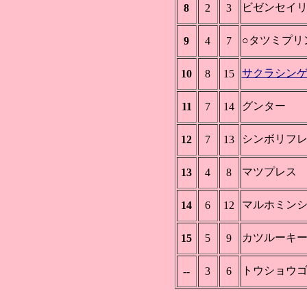
ビゼンセイ
8
2
3
○タツミプリ
9
4
7
サクラシン
10
8
15
グンター
11
7
14
シンボリフ
12
7
13
マツプレス
13
4
8
マルホミン
14
6
12
カツルーキ
15
5
9
トウショウ
--
3
6