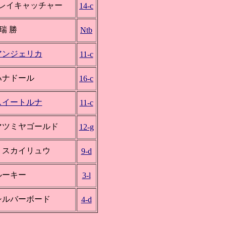
*レイキャッチャー
14-c
瑞 勝
Ntb
アンジェリカ
11-c
ハナドール
16-c
スイートルナ
11-c
マツミヤゴールド
12-g
ミスカイリュウ
9-d
ルーキー
3-l
シルバーボード
4-d