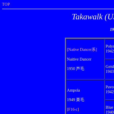
TOP
Takawalk
1
Poly
[Native Dancer系]
194
Naitive Dancer
Geis
1950 芦毛
194
Pavo
Ampola
194
1949 栗毛
Blue
[F16-c]
194