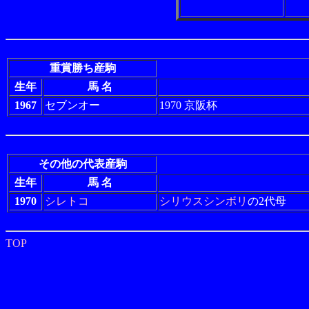
重賞勝ち産駒
生年
馬 名
1967
セブンオー
1970 京阪杯
その他の代表産駒
生年
馬 名
1970
シレトコ
シリウスシンボリ
の2代母
TOP