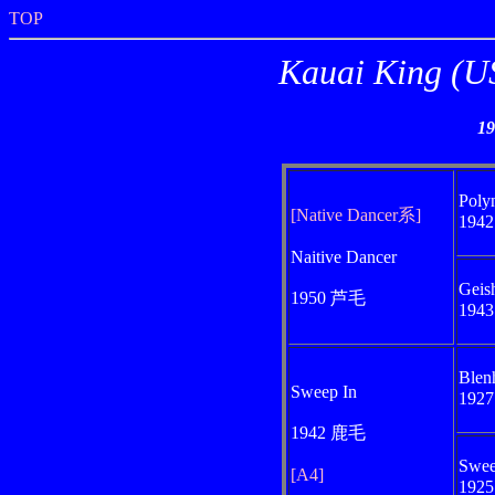
TOP
Kauai Kin
1
Poly
[Native Dancer系]
194
Naitive Dancer
Geis
1950 芦毛
194
Blen
Sweep In
192
1942 鹿毛
Swee
[A4]
192