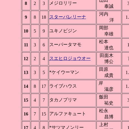
山田
メジロリリー
8
2
3
泰誠
河内
スターバレリーナ
9
8
18
1
洋
岡部
ユキノビジン
10
5
9
幸雄
松本
スーパータマモ
11
3
6
達也
田面木
スエヒロジョウオー
12
2
4
博公
田原
*ケイウーマン
13
3
5
1
成貴
岸
ライブハウス
14
8
17
1
滋彦
飯田
タカノプリマ
15
4
7
祐史
松永
アルファキュート
16
7
15
昌博
上村
*サツマノンリー
17
4
8