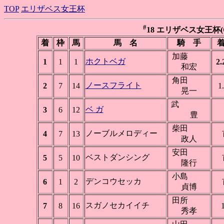
TOP
エリザベス女王杯
#
18 エリザベス女王杯(GI)
着
枠
馬
馬 名
騎 手
着
加藤
ホクトベガ
1
1
1
2.
和宏
角田
ノースフライト
2
7
14
1
晃一
武
ベ ガ
3
6
12
豊
柴田
ノーブルメロディー
4
7
13
政人
安田
ベストダンシング
5
5
10
隆行
小島
デンコウセッカ
6
1
2
貞博
田所
スガノセカイイチ
7
8
16
秀孝