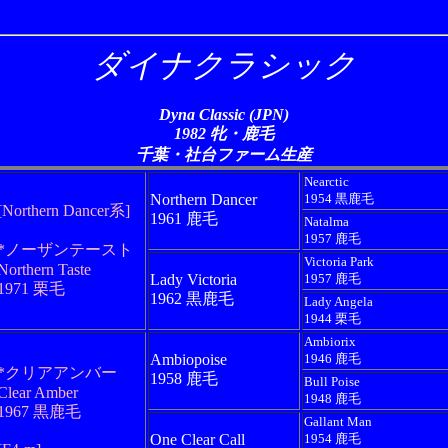
ダイナクラシック
Dyna Classic (JPN)
1982 牝・鹿毛
千葉・社台ファーム生産
Nearctic
Northern Dancer
1954 黒鹿毛
[Northern Dancer系]
1961 鹿毛
Natalma
1957 鹿毛
*ノーザンテースト
Victoria Park
Northern Taste
Lady Victoria
1957 鹿毛
1971 栗毛
1962 黒鹿毛
Lady Angela
1944 栗毛
Ambiorix
Ambiopoise
1946 鹿毛
*クリアアンバー
1958 鹿毛
Bull Poise
Clear Amber
1948 鹿毛
1967 黒鹿毛
Gallant Man
One Clear Call
1954 鹿毛