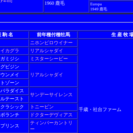
[F4-m]
1960 鹿毛
Europa
1949 鹿毛
 駒 名
前年種付種牡馬
生 産 牧 
ニホンピロウイナー
マイカグラ
リアルシャダイ
カガミジシ
ミスターシービー
ネグビジン
ネウンメイ
リアルシャダイ
ットゾーン
ーパラダイス
サンデーサイレンス
カルテースト
トクラシック
トニービン
千歳・社台ファーム
サボランチ
ドクターデヴィアス
ティンバーカントリ
ープリンス
ー