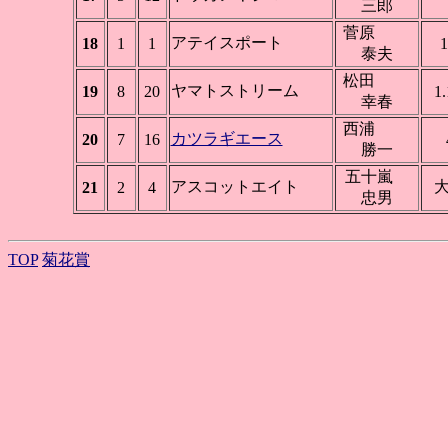
三郎
菅原
アテイスポート
18
1
1
1
泰夫
松田
ヤマトストリーム
19
8
20
1.
幸春
西浦
カツラギエース
20
7
16
勝一
五十嵐
アスコットエイト
21
2
4
忠男
TOP
菊花賞