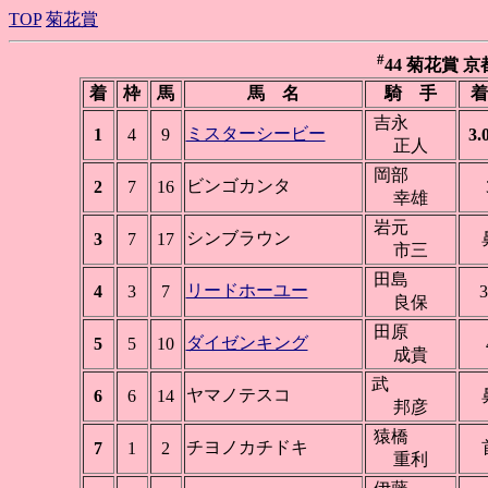
TOP
菊花賞
#
44 菊花賞 京都 
着
枠
馬
馬 名
騎 手
着
吉永
ミスターシービー
1
4
9
3.
正人
岡部
ビンゴカンタ
2
7
16
幸雄
岩元
シンブラウン
3
7
17
市三
田島
リードホーユー
4
3
7
3
良保
田原
ダイゼンキング
5
5
10
成貴
武
ヤマノテスコ
6
6
14
邦彦
猿橋
チヨノカチドキ
7
1
2
重利