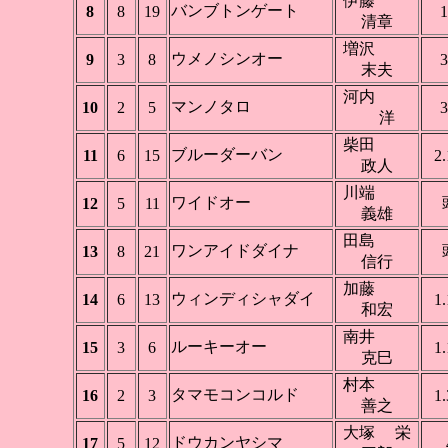
伊藤
バンブトンゲート
8
8
19
1
清章
増沢
ウメノシンオー
9
3
8
3
末夫
河内
マンノタロ
10
2
5
3
洋
柴田
ブルーダーバン
11
6
15
2.
政人
川端
ワイドオー
12
5
11
義雄
田島
ワンアイドダイナ
13
8
21
信行
加藤
ウィンディシャダイ
14
6
13
1.
和宏
南井
ルーキーオー
15
3
6
1.
克巳
村本
タマモコンコルド
16
2
3
1.
善之
大塚 栄
ドウカンヤシマ
17
5
12