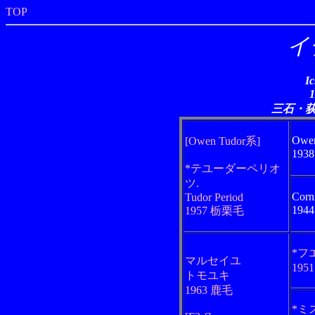
TOP
イ
I
三石・
Owen
[Owen Tudor系]
193
*テユーダーペリオ
ツ.
Corn
Tudor Period
194
1957 栃栗毛
*フ
マルセイユ
195
トモユキ
1963 鹿毛
*ミ