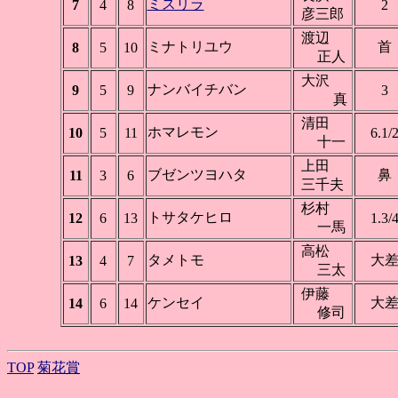
ミスリラ
7
4
8
2
彦三郎
渡辺
ミナトリユウ
首
8
5
10
正人
大沢
ナンバイチバン
9
5
9
3
真
清田
ホマレモン
10
5
11
6.1/
十一
上田
ブゼンツヨハタ
鼻
11
3
6
三千夫
杉村
トサタケヒロ
12
6
13
1.3/
一馬
高松
タメトモ
大
13
4
7
三太
伊藤
ケンセイ
大
14
6
14
修司
TOP
菊花賞