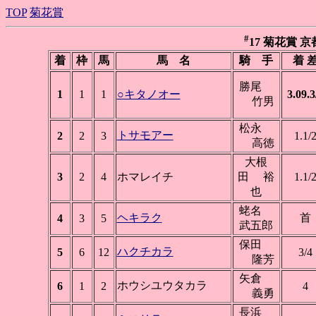
TOP
菊花賞
#
17 菊花賞 京都 
着
枠
馬
馬 名
騎 手
着 
勝尾
1
1
1
○キタノオー
3.09.3
竹男
松永
トサモアー
2
2
3
1.1/
高徳
大根
3
2
4
ホマレイチ
田 裕
1.1/
也
蛯名
ヘキラク
首
4
3
5
武五郎
保田
ハクチカラ
5
6
12
3/4
隆芳
矢倉
ホウシユウタカラ
6
1
2
4
義勇
長浜