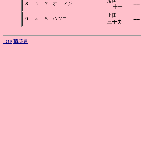
清田
オーフジ
8
5
7
----
十一
上田
ハツコ
9
4
5
----
三千夫
TOP
菊花賞