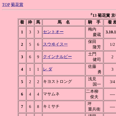
TOP
菊花賞
#
13 菊花賞 京都 
着
枠
馬
馬 名
騎 手
着 
梅内
セントオー
1
3
3
3.10.1
慶蔵
保田
スウヰイスー
2
5
6
1/2
隆芳
土門
クインナルビー
3
6
9
2
健司
佐藤
レ ダ
4
1
1
3
勇
浅見
キヨストロング
5
2
2
3/4
国一
二本柳
マサムネ
6
4
4
----
俊夫
坪
キミサチ
7
6
8
----
重兵衛