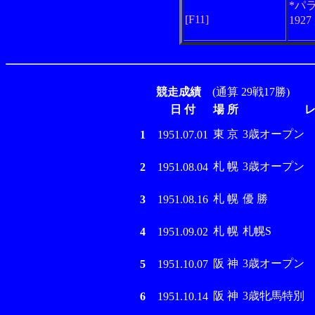
*パ
[F11]
192
競走成績
(通算 29戦17勝)
日 付
場 所
東 京
3歳オープン
1
1951.07.01
札 幌
3歳オープン
2
1951.08.04
札 幌
優 勝
3
1951.08.16
札 幌
札幌S
4
1951.09.02
阪 神
3歳オープン
5
1951.10.07
阪 神
3歳牝馬特別
6
1951.10.14