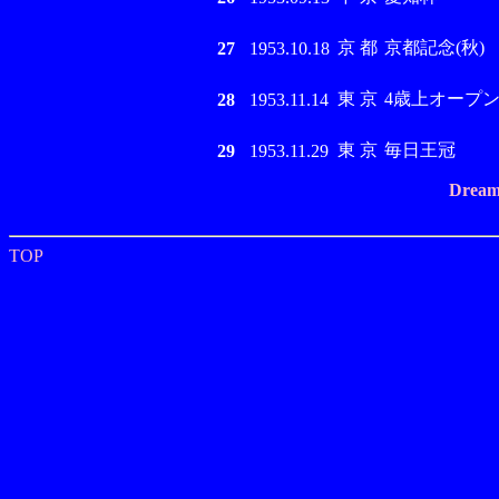
京 都
京都記念(秋)
27
1953.10.18
東 京
4歳上オープ
28
1953.11.14
東 京
毎日王冠
29
1953.11.29
Dream
TOP