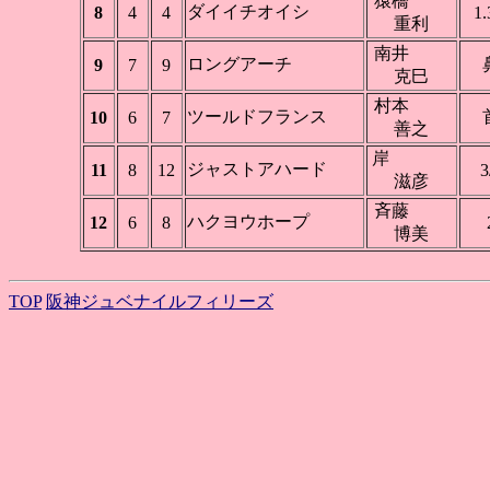
猿橋
ダイイチオイシ
8
4
4
1.
重利
南井
ロングアーチ
9
7
9
克巳
村本
ツールドフランス
10
6
7
善之
岸
ジャストアハード
11
8
12
3
滋彦
斉藤
ハクヨウホープ
12
6
8
博美
TOP
阪神ジュベナイルフィリーズ