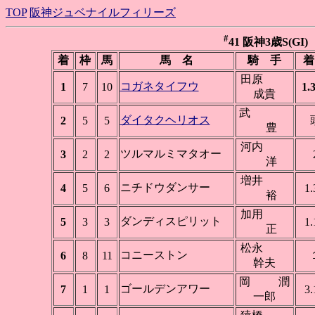
TOP
阪神ジュベナイルフィリーズ
#
41 阪神3歳S(GI) 
着
枠
馬
馬 名
騎 手
着
田原
コガネタイフウ
1
7
10
1.
成貴
武
ダイタクヘリオス
2
5
5
豊
河内
ツルマルミマタオー
3
2
2
洋
増井
ニチドウダンサー
4
5
6
1.
裕
加用
ダンディスピリット
5
3
3
1.
正
松永
コニーストン
6
8
11
幹夫
岡 潤
ゴールデンアワー
7
1
1
3.
一郎