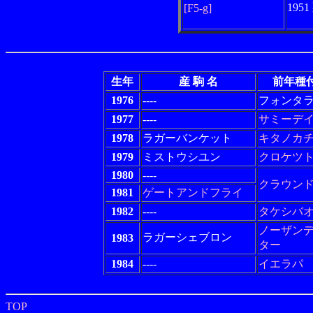
195
[F5-g]
生年
産 駒 名
前年種
1976
----
フォンタ
1977
----
サミーデ
1978
ラガーバンケット
キタノカ
1979
ミストウシユン
クロケツ
1980
----
クラウン
1981
ゲートアンドフライ
1982
----
タケシバ
ノーザン
ラガーシェブロン
1983
ター
1984
----
イエラパ
TOP