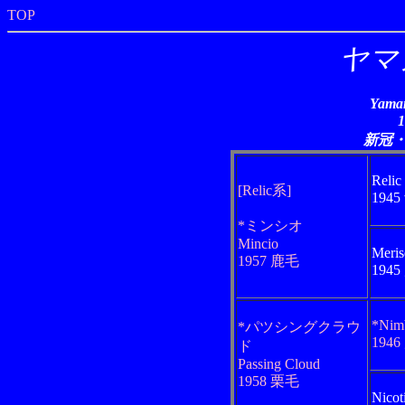
TOP
ヤマ
Yaman
新冠
Relic
[Relic系]
194
*ミンシオ
Mincio
Meris
1957 鹿毛
194
*Nim
*パツシングクラウ
194
ド
Passing Cloud
1958 栗毛
Nicot