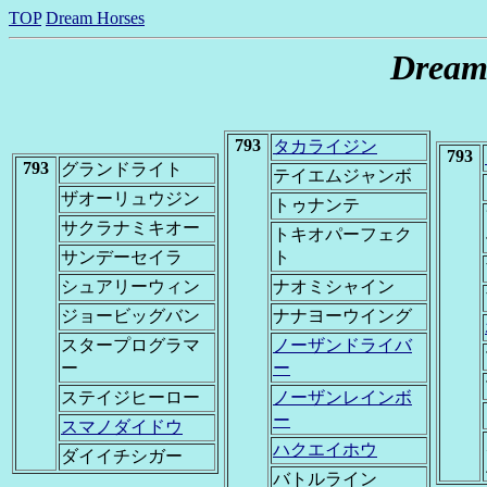
TOP
Dream Horses
Dream
793
タカライジン
793
793
グランドライト
テイエムジャンボ
ザオーリュウジン
トゥナンテ
サクラナミキオー
トキオパーフェク
サンデーセイラ
ト
シュアリーウィン
ナオミシャイン
ジョービッグバン
ナナヨーウイング
スタープログラマ
ノーザンドライバ
ー
ー
ステイジヒーロー
ノーザンレインボ
ー
スマノダイドウ
ハクエイホウ
ダイイチシガー
バトルライン