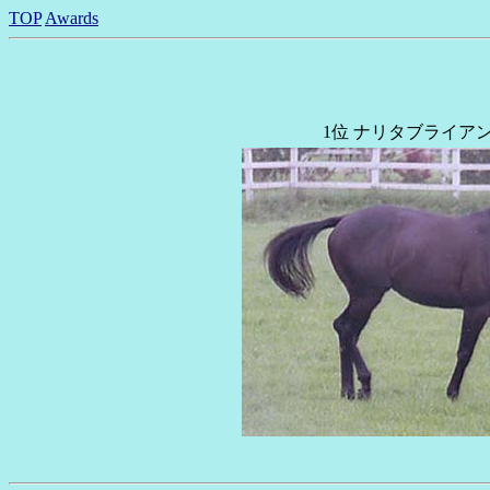
TOP
Awards
1位 ナリタブライアン pho