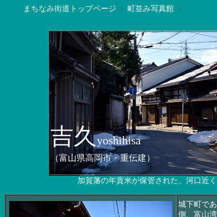
まちなみ街道トップページ
町並み写真館
吉久
yoshihisa
（富山県高岡市・重伝建）
加賀藩の年貢米が保管された、河口近く
城下町であ
側、富山湾