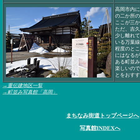
高岡市内に
の二か所の
ここが三か
ただ、吉久
少し離れて
いる万葉線
程度のとこ
にはなるが
ある町並み
楽しいので
とをおすす
→重伝建地区一覧
→町並み写真館「高岡」
まちなみ街道トップページへ
写真館INDEXへ