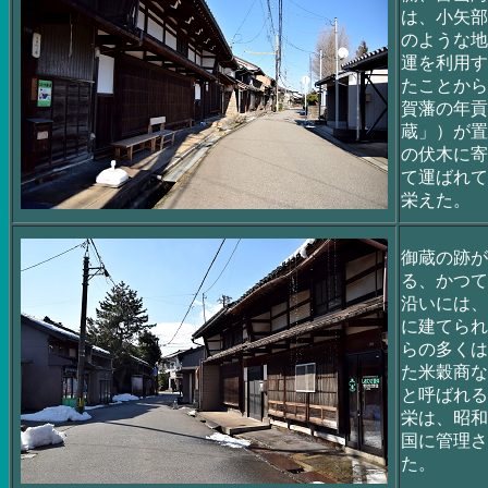
は、小矢部
のような地
運を利用す
たことから
賀藩の年貢
蔵」）が置
の伏木に寄
て運ばれて
栄えた。
御蔵の跡が
る、かつて
沿いには、
に建てられ
らの多くは
た米穀商な
と呼ばれる
栄は、昭和
国に管理さ
た。