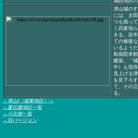
城西地区の
津山城のす
には、太田
つも残って
く武家地ら
きる。近年
ての修復な
いるようだ
島病院本館
建築、「城
中）も現存
見上げる津
を見下ろす
て、その立
る。
→津山Ⅰ（城東地区）へ
→重伝建地区一覧
→小京都一覧
→
旧バージョン