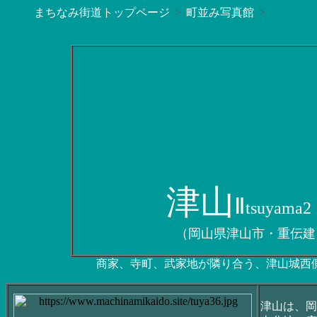
まちなみ街道トップページ
町並み写真館
津山
Ⅱ
tsuyama2
（岡山県津山市・重伝建
商家、寺町、武家地が隣り合う、津山城西
津山は、岡