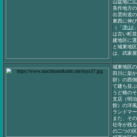
山盆地に広
美作地方の
出雲街道の
東西に伸び
（「
津山Ⅰ
は古い町並
建地区に選
と城東地区
は、武家屋
城東地区の
田川に架か
財）の西側
て建ち並ぶ
うど橋のそ
支店（明治
館）の洋風
ランドマー
また、その
社寺が残る
の二つの区