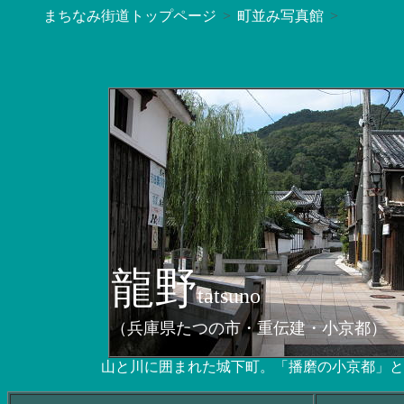
まちなみ街道トップページ
町並み写真館
龍野
tatsuno
（兵庫県たつの市・重伝建・小京都）
山と川に囲まれた城下町。「播磨の小京都」と