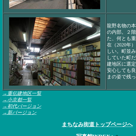
龍野名物の本
の内部。２階
た、何とも重
在（2020
しい。町並み
していた町だ
建地区に選定
安心しても良
まの姿で残っ
→重伝建地区一覧
→小京都一覧
→初代バージョン
→新バージョン
まちなみ街道トップページへ