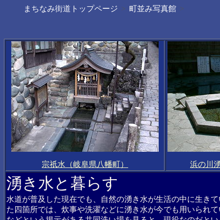
まちなみ街道トップページ
町並み写真館
宗祇水（岐阜県八幡町）
浜の川
湧き水と暮らす
水道が普及した現在でも、自然の湧き水が生活の中に生きて
た四箇所では、炊事や洗濯などに湧き水が今でも用いられて
などという掲示がある共同洗い場を見ると、現役なのだとい