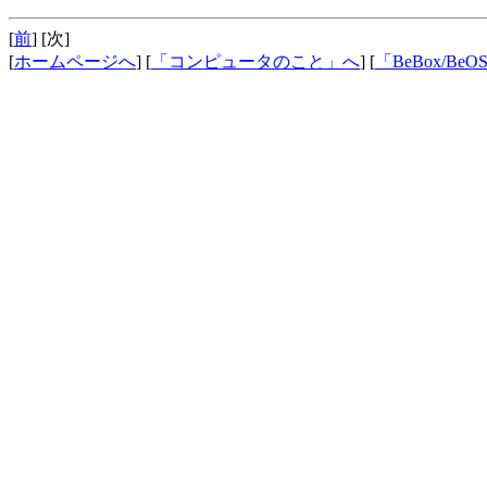
[
前
] [次]
[
ホームページへ
] [
「コンピュータのこと」へ
] [
「BeBox/B