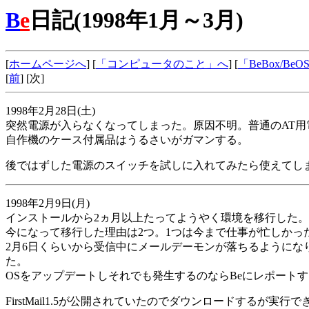
B
e
日記(1998年1月～3月)
[
ホームページへ
] [
「コンピュータのこと」へ
] [
「BeBox/B
[
前
] [次]
1998年2月28日(土)
突然電源が入らなくなってしまった。原因不明。普通のAT
自作機のケース付属品はうるさいがガマンする。
後ではずした電源のスイッチを試しに入れてみたら使えてし
1998年2月9日(月)
インストールから2ヵ月以上たってようやく環境を移行した。
今になって移行した理由は2つ。1つは今まで仕事が忙しかった
2月6日くらいから受信中にメールデーモンが落ちるように
た。
OSをアップデートしそれでも発生するのならBeにレポート
FirstMail1.5が公開されていたのでダウンロードするが実