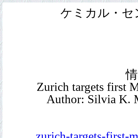
ケミカル・セン
情
Zurich targets first
Author: Silvia K.
zurich-targets-first-