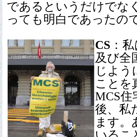
であるというだけでな
っても明白であったの
CS
：私
及び全
じよう
ことを
MCS
後、私
ます。
いるこ