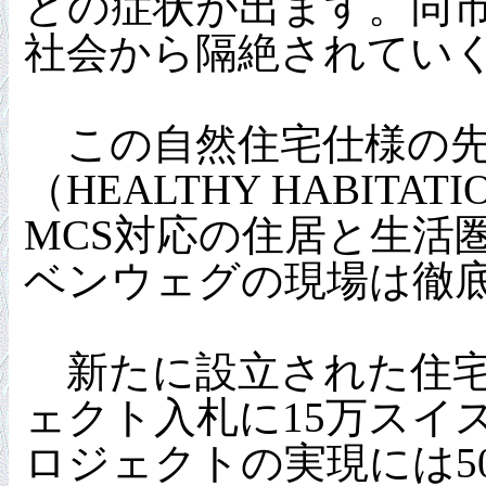
どの症状が出ます。同
社会から隔絶されてい
この自然住宅仕様の先
（HEALTHY HAB
MCS対応の住居と生活
ベンウェグの現場は徹
新たに設立された住宅
ェクト入札に15万スイ
ロジェクトの実現には50