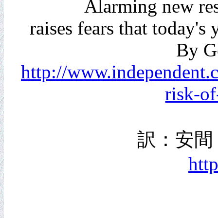
Alarming new res
raises fears that today's
By G
http://www.independent.c
risk-o
訳：安間
htt