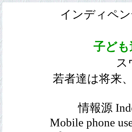
インディペンデ
子ども
ス
若者達は将来
情報源 Indepe
Mobile phone use '