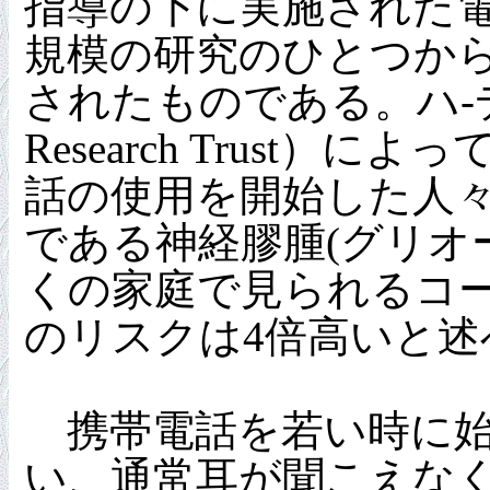
指導の下に実施された
規模の研究のひとつか
されたものである。ハ-デ
Research Trus
話の使用を開始した人
である神経膠腫(グリオ
くの家庭で見られるコ
のリスクは4倍高いと述
携帯電話を若い時に始
い、通常耳が聞こえな