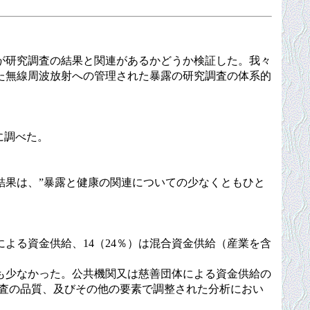
が研究調査の結果と関連があるかどうか検証した。我々
た無線周波放射への管理された暴露の研究調査の体系的
に調べた。
果は、”暴露と健康の関連についての少なくともひと
による資金供給、14（24％）は混合資金供給（産業を含
も少なかった。公共機関又は慈善団体による資金供給の
、研究調査の品質、及びその他の要素で調整された分析におい