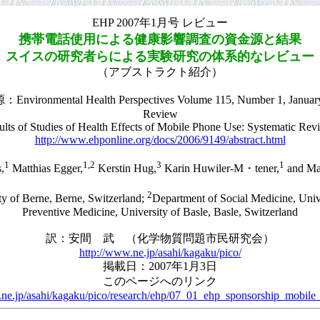
EHP 2007年1月号 レビュー
携帯電話使用による健康影響調査の資金源と結果
スイスの研究者らによる実験研究の体系的なレビュー
（アブストラクト紹介）
nvironmental Health Perspectives Volume 115, Number 1, Januar
Review
lts of Studies of Health Effects of Mobile Phone Use: Systematic Rev
http://www.ehponline.org/docs/2006/9149/abstract.html
1
1,2
3
1
,
Matthias Egger,
Kerstin Hug,
Karin Huwiler-M・tener,
and Mar
2
ty of Berne, Berne, Switzerland;
Department of Social Medicine, Univ
Preventive Medicine, University of Basle, Basle, Switzerland
訳：安間 武 （化学物質問題市民研究会）
http://www.ne.jp/asahi/kagaku/pico/
掲載日：2007年1月3日
このページへのリンク
.ne.jp/asahi/kagaku/pico/research/ehp/07_01_ehp_sponsorship_mobile