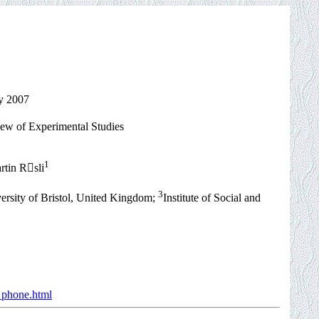
y 2007
iew of Experimental Studies
1
tin Rsli
3
ersity of Bristol, United Kingdom;
Institute of Social and
_phone.html