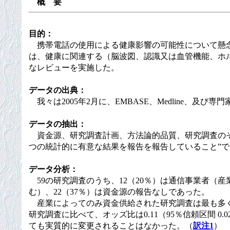
概 要
目的：
携帯電話の使用による健康影響の可能性について懸念
は、健康に関連する（脳波図、認識又は血管機能、ホ
なレビューを実施した。
データの出典：
我々は2005年2月に、EMBASE、Medline、
データの抽出：
資金源、研究調査計画、方法論的品質、研究調査のそ
つの統計的に有意な結果を報告を報告していること”で
データ分析：
59の研究調査のうち、12（20％）は通信事業者（産
む）、22（37％）は資金源の報告なしであった。
産業によってのみ資金供給された研究調査は最も多く
研究調査に比べて、オッズ比は0.11（95％信頼区間 
ても実質的に変更されることはなかった。（
訳注1
）