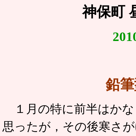
神保町 
20
鉛筆
１月の特に前半はかな
思ったが，その後寒さが