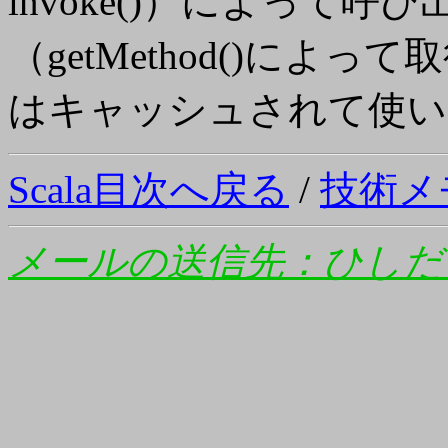
invoke()）によって
（getMethod()によっ
はキャッシュされて使い
Scala目次へ戻る
/
技術メ
メールの送信先：ひしだ