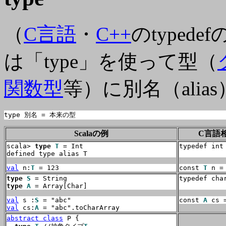
（
C言語
・
C++
のtypede
は「type」を使って型（
関数型
等）に別名（ali
type 別名 = 本来の型
Scalaの例
C言語
scala> 
type
T
 = Int

typedef int
defined type alias T
val
 n:
T
 = 123
const 
T
 n =
type
S
typedef cha
type
A
 = Array[Char]
val
 s :
S
const 
A
 cs 
val
 cs:
A
 = "abc".toCharArray
abstract class
 P {
