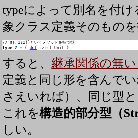
typeによって別名を付
象クラス定義そのものを
type
Z
 = { 
def
 zzz():Unit }
すると、
継承関係の無い
定義と同じ形を含んでい
さえいれば）、同じ型と
これを
構造的部分型（Struct
しい。