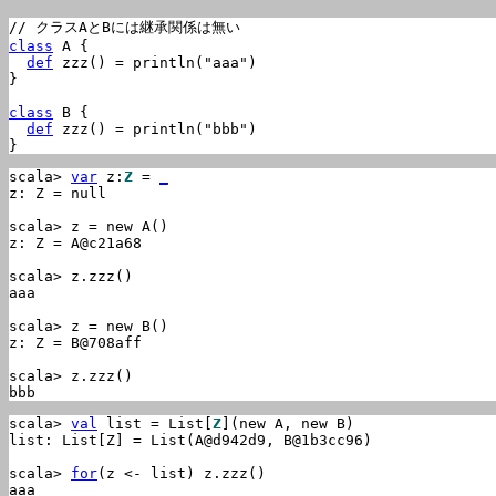
class
 A {

def
 zzz() = println("aaa")

}

class
 B {

def
 zzz() = println("bbb")

}
scala> 
var
 z:
Z
 = 
_
z: Z = null

scala> z = new A()

z: Z = A@c21a68

scala> z.zzz()

aaa

scala> z = new B()

z: Z = B@708aff

scala> z.zzz()

bbb
scala> 
val
 list = List[
Z
](new A, new B)

list: List[Z] = List(A@d942d9, B@1b3cc96)

scala> 
for
(z <- list) z.zzz()

aaa
