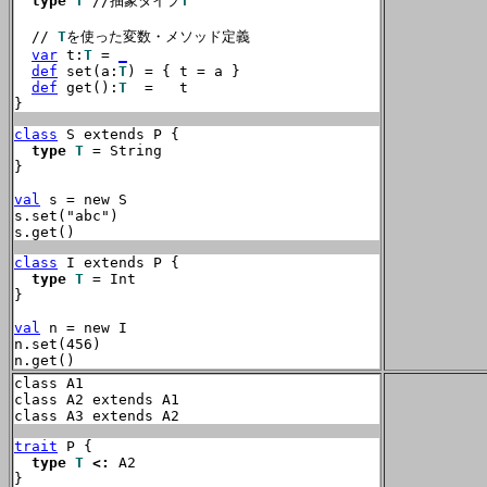
type
T
 //抽象タイプ
T
  // 
T
を使った変数・メソッド定義

var
 t:
T
 = 
_
def
 set(a:
T
) = { t = a }

def
 get():
T
  =   t

}
class
 S extends P {

type
T
 = String

}

val
 s = new S

s.set("abc")

s.get()
class
 I extends P {

type
T
 = Int

}

val
 n = new I

n.set(456)

n.get()
class A1

class A2 extends A1

class A3 extends A2
trait
 P {

type
T
<:
 A2

}
