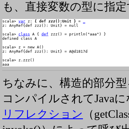
も、直接変数の型に指定
scala> 
var
 z: 
{ def zzz():Unit }
 = 
_
z: AnyRef{def zzz(): Unit} = null

scala> 
class
 A { 
def
 zzz() = println("aaa") }

defined class A

scala> z = new A()

z: AnyRef{def zzz(): Unit} = A@d1817d

scala> z.zzz()

aaa
ちなみに、構造的部分型
コンパイルされてJava
リフレクション
（getCla