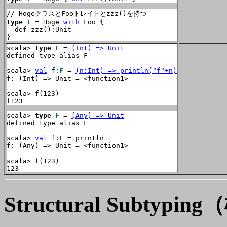
type
T
 = Hoge 
with
 Foo {

  def zzz():Unit

}
scala> 
type
F
 = 
(Int) => Unit
defined type alias F

scala> 
val
 f:
F
 = 
(n:Int) => println("f"+n)
f: (Int) => Unit = <function1>

scala> f(123)

f123
scala> 
type
F
 = 
(Any) => Unit
defined type alias F

scala> 
val
 f:
F
 = println

f: (Any) => Unit = <function1>

scala> f(123)

123
Structural Subty