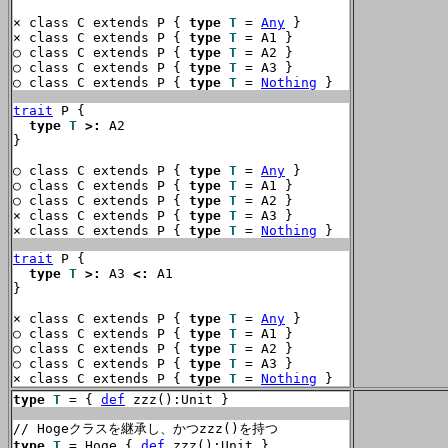
× class C extends P { 
type
T
 = 
Any
 }

× class C extends P { 
type
T
 = A1 }

○ class C extends P { 
type
T
 = A2 }

○ class C extends P { 
type
T
 = A3 }

○ class C extends P { 
type
T
 = 
Nothing
 }
trait
 P {

type
T
>:
 A2

}

○ class C extends P { 
type
T
 = 
Any
 }

○ class C extends P { 
type
T
 = A1 }

○ class C extends P { 
type
T
 = A2 }

× class C extends P { 
type
T
 = A3 }

× class C extends P { 
type
T
 = 
Nothing
 }
trait
 P {

type
T
>:
 A3 
<:
 A1

}

× class C extends P { 
type
T
 = 
Any
 }

○ class C extends P { 
type
T
 = A1 }

○ class C extends P { 
type
T
 = A2 }

○ class C extends P { 
type
T
 = A3 }

× class C extends P { 
type
T
 = 
Nothing
 }
type
T
 = { 
def
 zzz():Unit }
type
T
 = Hoge { 
def
 zzz():Unit }