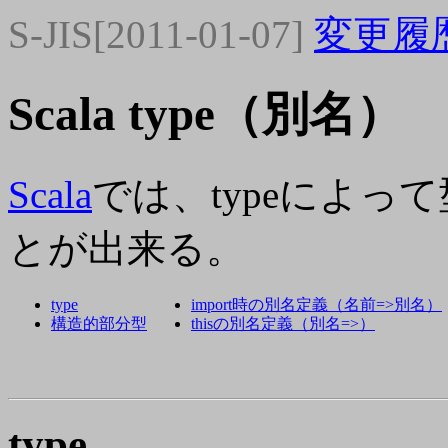
S-JIS[2011-01-07]
変更履
Scala type（別名）
Scala
では、typeによっ
とが出来る。
type
import時の別名定義（名前=>別名）
構造的部分型
thisの別名定義（別名=>）
type