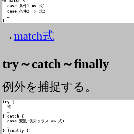
値 
match {
case
 条件1 
=>
 式1

case
 条件2 
=>
 式2

}
→
match式
try～catch～finally
例外を捕捉する。
try {

  式

} catch {
case
 変数:例外クラス 
=>
 式1

} finally {