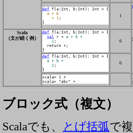
def
 f(a:Int, b:Int): Int = {

a + b

1
    + 1
;

}
Scala
def
 f(a:Int, b:Int): Int = {

val
 r = 
a + b +

（文が続く例）
6
    1
;

  return r;

}
def
 f(a:Int, b:Int): Int = {

a + b +

6
    1
;

}
scala> 1 +

scala> "abc" +
ブロック式（複文）
Scalaでも、
とげ括弧
で複