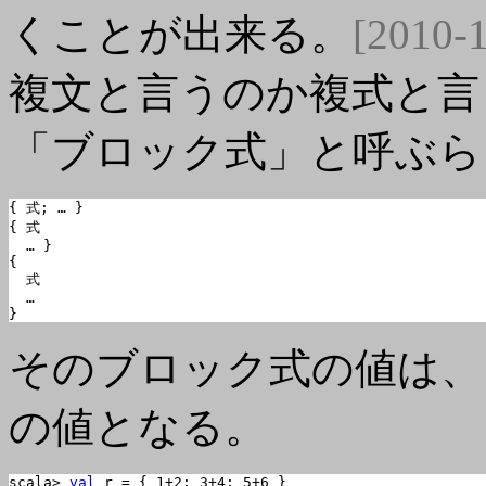
くことが出来る。
[2010-
複文と言うのか複式と言
「ブロック式」と呼ぶら
{ 式; … }

{ 式

  … }

{

  式

  …

}
そのブロック式の値は、
の値となる。
scala> 
val
 r = { 1+2; 3+4; 5+6 }
