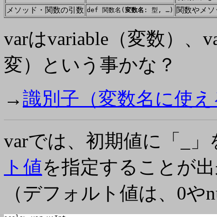
メソッド・関数の引数
関数やメソ
def
関数名(
変数名
: 型, …)
varはvariable（変数）
変）という事かな？
→
識別子（変数名に使え
varでは、初期値に「_
ト値
を指定することが出
（デフォルト値は、0やnull（