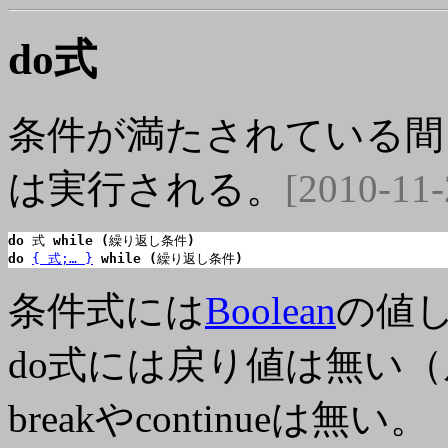
do式
条件が満たされている間
は実行される。
[2010-11-
do
 式 
while (
繰り返し条件
)
do
{ 式;… }
while (
繰り返し条件
)
条件式には
Boolean
の値
do式には戻り値は無い
breakやcontinueは無い