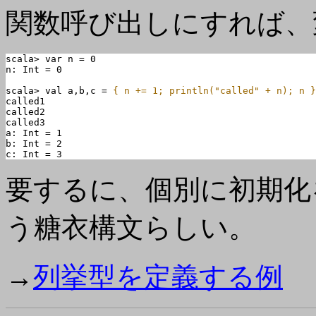
関数呼び出しにすれば、
scala> var n = 0

n: Int = 0

scala> val a,b,c = 
{ n += 1; println("called" + n); n }
called1

called2

called3

a: Int = 1

b: Int = 2

c: Int = 3
要するに、個別に初期化
う糖衣構文らしい。
→
列挙型を定義する例