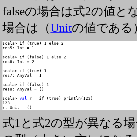
falseの場合は式2の値
場合は（
Unit
の値である
scala> if (true) 1 else 2

res5: Int = 1

scala> if (false) 1 else 2

res6: Int = 2

scala> if (true) 1

res7: AnyVal = 1

scala> if (false) 1

res8: AnyVal = ()

scala> 
val
 r = if (true) println(123)

123

r: Unit = ()
式1と式2の型が異なる場