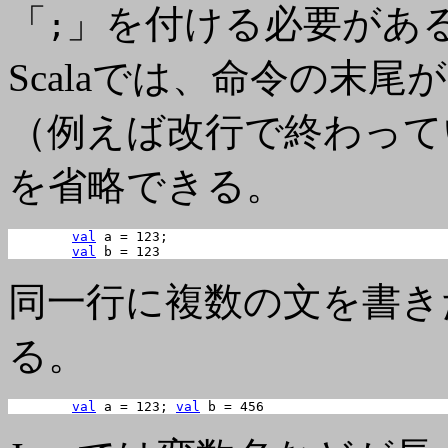
「
」を付ける必要があ
;
Scalaでは、命令の末
（例えば改行で終わって
を省略できる。
val
 a = 123;

val
 b = 123
同一行に複数の文を書き
る。
val
 a = 123; 
val
 b = 456