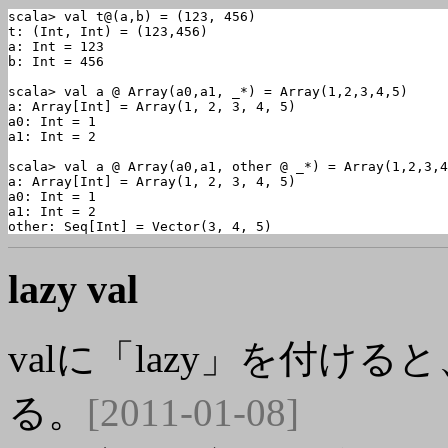
scala> val t@(a,b) = (123, 456)

t: (Int, Int) = (123,456)

a: Int = 123

b: Int = 456

scala> val a @ Array(a0,a1, _*) = Array(1,2,3,4,5)

a: Array[Int] = Array(1, 2, 3, 4, 5)

a0: Int = 1

a1: Int = 2

scala> val a @ Array(a0,a1, other @ _*) = Array(1,2,3,4
a: Array[Int] = Array(1, 2, 3, 4, 5)

a0: Int = 1

a1: Int = 2

other: Seq[Int] = Vector(3, 4, 5)
lazy val
valに「lazy」を付け
る。
[2011-01-08]