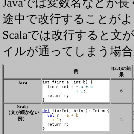
Javaでは変数名などが
途中で改行する
ことがよ
Scalaでは改行すると
イルが通ってしまう場合
f(2,3)の結
例
果
Java
int f(int a, int b) {

  final int r = 
a + b

6
              + 1
;

  return r;

}
Scala
def
 f(a:Int, b:Int): Int = {

（文が続かない
val
 r = 
a + b

例）
5
    + 1
;

  return r;

}