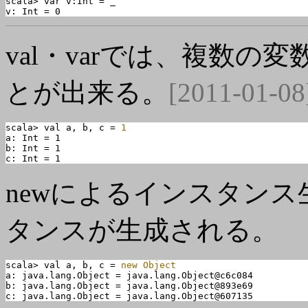
scala> var v:Int = _

v: Int = 0
val・varでは、
複数の変
とが出来る。
[2011-01-08
scala> val a, b, c = 
1
a: Int = 1

b: Int = 1

c: Int = 1
newによるインスタン
タンスが生成される。
scala> val a, b, c = 
new Object
a: java.lang.Object = java.lang.Object@c6c084

b: java.lang.Object = java.lang.Object@893e69

c: java.lang.Object = java.lang.Object@607135