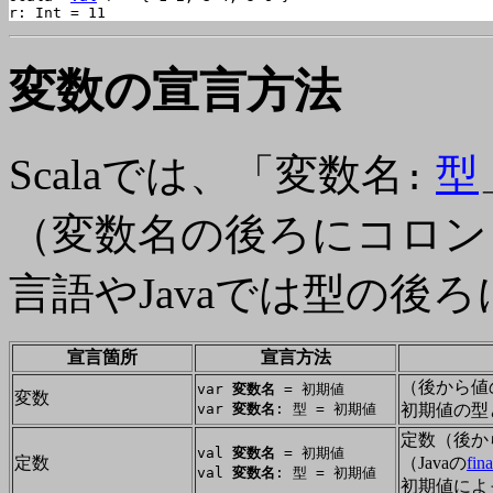
r: Int = 11
変数の宣言方法
Scalaでは、「変数名
型
:
（変数名の後ろにコロン
言語やJavaでは型の後
宣言箇所
宣言方法
（後から値
var
変数名
= 初期値
変数
var
変数名
: 型 = 初期値
初期値の型
定数
（後か
val
変数名
= 初期値
定数
（Javaの
fi
val
変数名
: 型 = 初期値
初期値によ