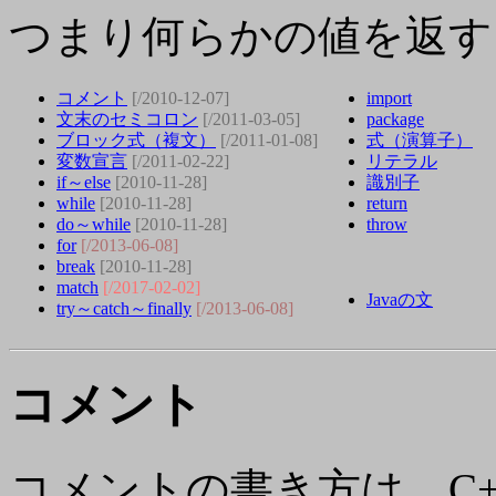
つまり何らかの値を返す
コメント
[/2010-12-07]
import
文末のセミコロン
[/2011-03-05]
package
ブロック式（複文）
[/2011-01-08]
式（演算子）
変数宣言
[/2011-02-22]
リテラル
if～else
[2010-11-28]
識別子
while
[2010-11-28]
return
do～while
[2010-11-28]
throw
for
[/2013-06-08]
break
[2010-11-28]
match
[/2017-02-02]
Javaの文
try～catch～finally
[/2013-06-08]
コメント
コメントの書き方は、C+