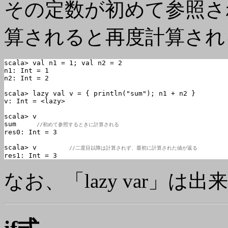
その定数が初めて参照さ
算されると再度計算され
scala> val n1 = 1; val n2 = 2

n1: Int = 1

n2: Int = 2

scala> lazy val v = { println("sum"); n1 + n2 }

v: Int = <lazy>

scala> v

sum	
//初めて参照するときに計算される
res0: Int = 3

scala> v	
//二度目以降は計算されず、最初に計算された値が返る
res1: Int = 3
なお、「lazy var」は