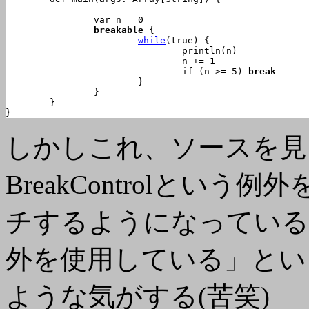
		var n = 0

breakable
 {

while
(true) {

				println(n)

				n += 1

				if (n >= 5) 
break
			}

		}

	}

}
しかしこれ、ソースを見る
BreakControlという例
チするようになっている
外を使用している」とい
ような気がする(苦笑)