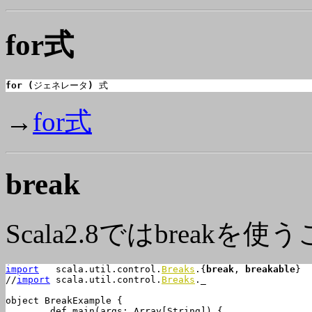
for式
for
(
ジェネレータ
)
 式
→
for式
break
Scala2.8ではbreak
import
   scala.util.control.
Breaks
.{
break
, 
breakable
}

//
import
 scala.util.control.
Breaks
._

object BreakExample {

	def main(args: Array[String]) {
