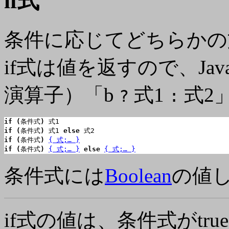
if式
条件に応じてどちらかの
if式は値を返すので、Ja
演算子）「b
式1
式2
?
:
if (
条件式
)
if (
条件式
)
 式1 
else
if (
条件式
)
{ 式;… }
if (
条件式
)
{ 式;… }
else
{ 式;… }
条件式には
Boolean
の値
if式の値は、条件式がtr