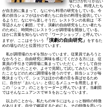
場だけが灯りが点い
ている。料理人たち
が自主的に集まって、なにやら料理の研究をしている。今
夜の担当シェフがほかの者たちに自分の料理を提供してい
るようだ。なにやら楽しそうだ。レストランの名前は「不
等辺さんかく劇団」です。演劇の自由研究をしたい者たち
のために、時間外にレストランが調理場を開放している。
ほかに言葉を知らないので「ワークショップ」と呼んでい
「演劇の自由研究」
ますが、ここはそういう
をするた
めの場なのだと位置付けています。
私が調理場のカギを預かっています。従業員であろうと
なかろうと、自由研究に興味を感じてくださる方には、従
業員の手引きで調理場に集まっていただく。そうして自分
が思いついたことや、よそで見聞して試してみたいと思っ
たことなどのために調理場を使うのです。担当シェフが毎
晩決まっていて、シェフはほかの者の舌を喜ばせるため
に、自分が「おいしい」と信じるメニューを用意します。
この「シェフ」のことをリーダーと呼んでいます。当劇団
ではそんなニュアンスでＷＳをおこなっています。
以上のことから、私たちのＷＳにはちょっと独特の特徴
があります。自分で確認するためにも、その特徴を思いつ