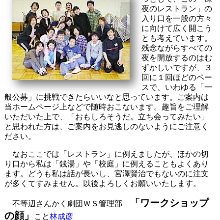
夜のレストラン」の
入り口を一般の方々
に向けて広く開こう
とも考えています。
残念ながらすべての
夜を開放するのはむ
ずかしいですが、３
回に１回ほどのペー
スで、いわゆる「一
般公募」に挑戦できたらいいなと思っています。ご案内は
当ホームページ上などで随時おこないます。趣旨をご理解
いただいた上で、「おもしろそうだ。立ち会ってみたい」
と思われた方は、ご案内をお見逃しのないようにご注意く
ださい。
なおここでは「レストラン」に例えましたが、ほかの切
り口から私は「銭湯」や「校庭」に例えることもよくあり
ます。どうも私は話が長いし、宮澤賢治でもないのに注文
が多くてすみません。以後よろしくお願いいたします。
「ワークショップ
不等辺さんかく劇団ＷＳ管理部
の顔」
こと
林成彦