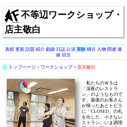
不等辺ワークショップ・
店主敬白
表紙
更新
話題
紹介
戯曲
日誌
公演
実験
稽古
人物
関連
連
絡
目次
トップページ
>
ワークショップ
>
店主敬白
私たちのＷＳは
「深夜のレストラ
ン」のようなもので
す。最後のお客さん
が帰ったあとトビラ
に「CLOSED」の札
を出した、小さなレ
ストラン。いま調理