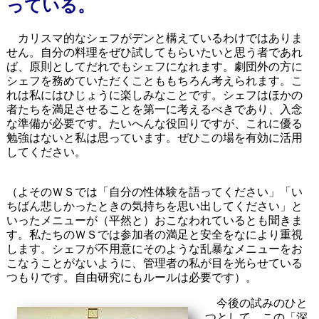
っている。
カリスマ的なシェフがデンと構えているわけではありま
せん。自分の料理をぜひ試してもらいたいと思う者であれ
ば、原則としてだれでもシェフになれます。劇団外の方に
シェフを務めていただくことももちろん考えられます。こ
れは私にはひじょうに楽しみなことです。シェフはほかの
者たちを満足させることを第一に考えるべきであり、入念
な準備が必要です。たいへんな役回りですが、これに優る
勉強はないと私は思っています。ぜひこの場を有効に活用
してください。
（よそのＷＳでは「自分の性体験を語ってください」「い
ちばん悲しかったときの気持ちを思い出してください」と
いったメニューが（平然と）おこなわれているとも聞きま
す。私たちのＷＳでは参加者の満足と安全をなにより重視
します。シェフが不用意にそのような乱暴なメニューをお
こなうことがないように、管理者の私が目を光らせている
つもりです。自由研究にもルールは必要です）。
今後の試みのひと
つとして、この「深